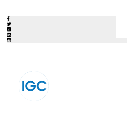
© ЭНВИОГРУПП 2022 • 117420, г.Москва,
ул.Профсоюзная, д.57 • Тел: +7 (495) 481-22-53
СМК сертифицирована на соответствие требованиям
СТО Газпром 9001 – 2018.